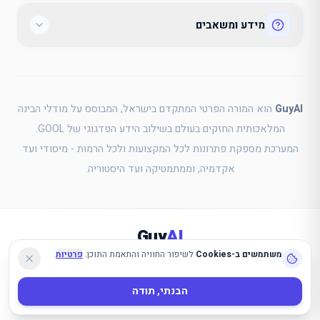
מידע ומשאבים
GuyAI
הוא המורה הפרטי המתקדם בישראל, המבוסס על מודלי הבינה
המלאכותית החזקים בעולם בשילוב הידע הפדגוגי של GOOL.
המערכת מספקת פתרונות לכל המקצועות ולכל הרמות - מיסודי ועד
אקדמיה, וממתמטיקה ועד היסטוריה.
Guy
AI
אנחנו משתמשים ב-Cookies כדי לשפר את החוויה שלך באתר, לזכור את ההתחברות שלך ולהתאים 
משתמשים ב-Cookies
כל הזכויות שמורות לגיא סלומון
לשיפור החוויה והתאמת התוכן.
2025-2026
פרטיות
שאלות ותשובות
צרו קשר
נגישות
פרטיות
תקנון
הבנתי, תודה
בשיתוף GOOL