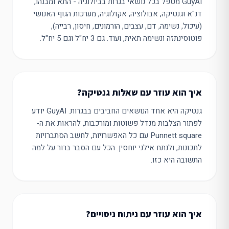
GuyAI מטפל בכל נושאי בגרות בביולוגיה - התא ומבנהו,
דנ"א וגנטיקה, אבולוציה, אקולוגיה, מערכות הגוף האנושי
(עיכול, נשימה, דם, עצבים, הורמונים, חיסון, רבייה),
פוטוסינתזה ונשימה תאית, ועוד. גם 3 יח"ל וגם 5 יח"ל.
איך הוא עוזר עם שאלות גנטיקה?
גנטיקה היא אחד הנושאים החביבים בבגרות. GuyAI יודע
לפתור הצלבות מנדל פשוטות ומורכבות, להראות את ה-
Punnett square עם כל האפשרויות, לחשב הסתברויות
לתכונות, ולנתח אילני יוחסין. הכל עם הסבר ברור על למה
התשובה היא כזו.
איך הוא עוזר עם ניתוח ניסויים?