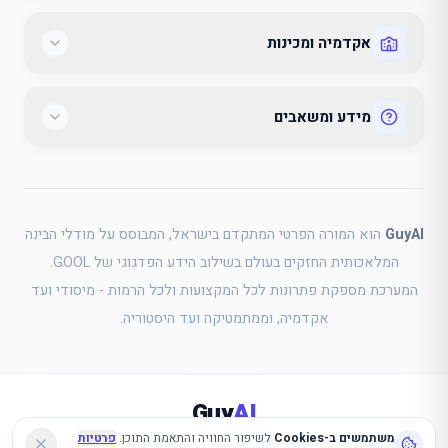
אקדמיה ומכינות
מידע ומשאבים
GuyAI
הוא המורה הפרטי המתקדם בישראל, המבוסס על מודלי הבינה
המלאכותית החזקים בעולם בשילוב הידע הפדגוגי של GOOL.
המערכת מספקת פתרונות לכל המקצועות ולכל הרמות - מיסודי ועד
אקדמיה, וממתמטיקה ועד היסטוריה.
Guy
AI
אנחנו משתמשים ב-Cookies כדי לשפר את החוויה שלך באתר, לזכור את ההתחברות שלך ולהתאים 
משתמשים ב-Cookies
כל הזכויות שמורות לגיא סלומון
לשיפור החוויה והתאמת התוכן.
2025-2026
פרטיות