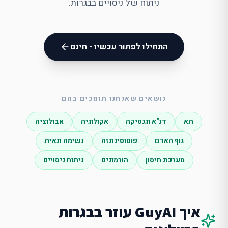
ניתוח של ניסויים בבגרות.
התחילו לפתור עכשיו - חינם
נושאים שאנחנו תומכים בהם
תא
דנ"א וגנטיקה
אקולוגיה
אבולוציה
גוף האדם
פוטוסינתזה
נשימה תאית
מערכת חיסון
הורמונים
ניתוח ניסויים
איך GuyAI עוזר ב
בגרות