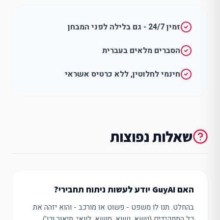
זמין 24/7 - גם בלילה לפני המבחן
הסברים מלאים בעברית
חינמי לחלוטין, ללא כרטיס אשראי
שאלות נפוצות
האם GuyAI יודע לעשות ניתוח תחבירי?
בהחלט. תנו לו משפט - פשוט או מורכב - והוא יזהה את
כל התפקידים (נושא, נשוא, מושא, לוואי, תיאור וכו').