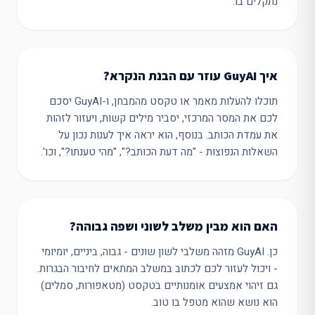
נתקלים בו.
איך GuyAI עוזר עם הבנת הנקרא?
תוכלו להעלות מאמר או טקסט מהמבחן, ו-GuyAI יסכם
לכם את המסר המרכזי, יסביר מילים קשות, ויעזור לזהות
את עמדת הכותב. בנוסף, הוא יראה איך לענות נכון על
השאלות הנפוצות - "מה דעת הכותב?", "מהי טענתו?", וכו'.
האם הוא מבין משלב לשוני ושפה גבוהה?
כן. GuyAI מזהה משלבי לשון שונים - גבוה, ביניים, יומיומי
- ויכול לעזור לכם לכתוב במשלב המתאים לחיבור הבגרות.
גם זיהוי אמצעים אומנותיים בטקסט (מטאפורות, סמלים)
הוא נושא שהוא מטפל בו טוב.