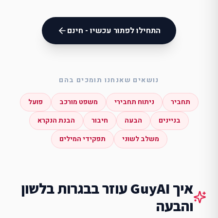
התחילו לפתור עכשיו - חינם
נושאים שאנחנו תומכים בהם
תחביר
ניתוח תחבירי
משפט מורכב
פועל
בניינים
הבעה
חיבור
הבנת הנקרא
משלב לשוני
תפקידי המילים
איך GuyAI עוזר ב
בגרות בלשון
והבעה