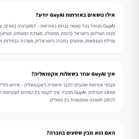
אילו נושאים באזרחות GuyAI יודע?
GuyAI מטפל בכל נושאי בגרות באזרחות - דמוקרטיה (סוגים, ע
מבנה השלטון בישראל (כנסת, ממשלה, מערכת המשפט, נשיא), חו
מגילת העצמאות, שסעים בחברה הישראלית, מערכת הבחירות, וע
איך GuyAI עוזר בשאלות אקטואליה?
מבחני אזרחות אוהבים לחבר תיאוריה לאקטואליה - אירוע פולי
מחאה חברתית. GuyAI מסביר איך לקשר בין האירוע לע
לכתוב תשובה שמקשרת בין השניים.
האם הוא מבין שסעים בחברה?