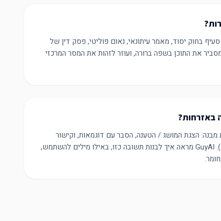
רות?
סעיף בחוק יסוד, מאמר עיתונאי, נאום פוליטי, פסק דין של
 ההקשר, מסביר את התוכן בשפה ברורה, ועוזר לזהות את המסר המרכזי
 באזרחות?
בנה: הצגת המושג / הטענה, הסבר עם דוגמאות, וקישור
למקורות שניתנו במבחן (אם יש). GuyAI מראה איך לבנות תשובה כזו, באילו מילים להשתמש,
ומר.