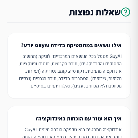
שאלות נפוצות
אילו נושאים במתמטיקה בדידה GuyAI יודע?
GuyAI מטפל בכל הנושאים המרכזיים: לוגיקה (תחשיב
הפסוקים והפרדיקטים), תורת הקבוצות, יחסים ופונקציות,
אינדוקציה מתמטית, רקורסיה, קומבינטוריקה (תמורות,
חליפות, צירופים), הסתברות בדידה, תורת הגרפים (גרפים
מכוונים ולא מכוונים, עצים), ואלגוריתמים בסיסיים.
איך הוא עוזר עם הוכחות באינדוקציה?
אינדוקציה מתמטית היא טכניקה הוכחה חיונית. GuyAI
כותב את ההוכחה במבנה תקין: בסיס האינדוקציה, הנחת